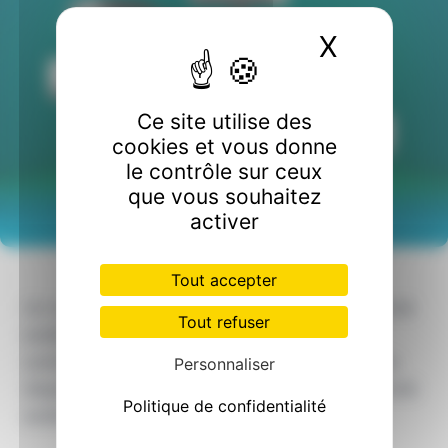
X
Masquer
Ce site utilise des
cookies et vous donne
le contrôle sur ceux
que vous souhaitez
activer
Tout accepter
Un multi-split est un climatiseur doté d’une unité
Tout refuser
extérieure et de plusieurs unités intérieures,
contrairement au climatiseur mono-split qui ne
Personnaliser
dispose que d’une unité intérieure pour une unité
Politique de confidentialité
extérieure.