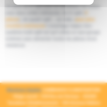
On parle de bi-split pour un climatiseur de locaux
avec deux unités intérieures, de tri-split (
3
pièces
), de quadri-split … au-delà, (
pour plus
d’unités intérieures
) L’avantage majeur d’un
système multi-split est qu’il utilise un seul groupe
extérieur pour alimenter toutes les pièces d’une
résidence.
Mentions légales
| AMBIANCE CLIMATISATION
- Siège social : 239 Rue de florieye - 83460
Taradeau | Etablissement : 126 Avenue Hélène