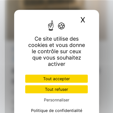
X
Masquer
Ce site utilise des
cookies et vous donne
CLIMATISATION
le contrôle sur ceux
que vous souhaitez
Climatiseur mal
activer
entretenu : les signes qui
Tout accepter
ne trompent pas.
Tout refuser
Par
GARITO Cédric
juillet 14, 2025
Personnaliser
Temps de lecture : 3 minutes. Un système
de climatisation performant repose avant
Politique de confidentialité