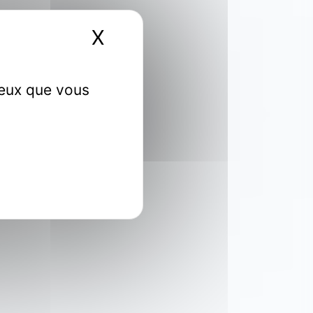
X
Masquer le bandeau 
ceux que vous