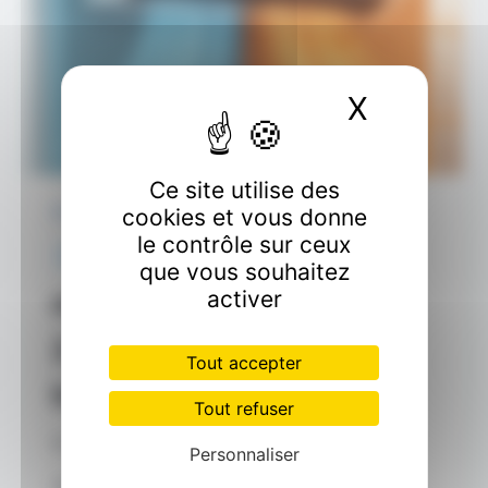
X
Masquer
Ce site utilise des
cookies et vous donne
CLIMATISATION
le contrôle sur ceux
Climatisation
que vous souhaitez
activer
réversible : une solution
2-en-1 pour été comme
Tout accepter
hiver
Tout refuser
Par
GARITO Cédric
août 8, 2025
Personnaliser