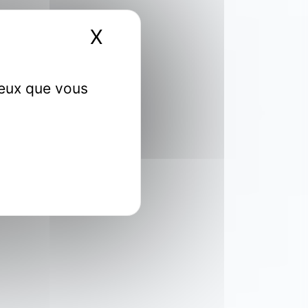
X
Masquer le bandeau 
ceux que vous