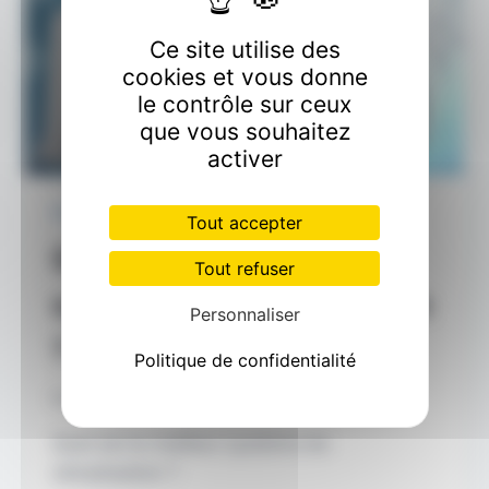
Ce site utilise des
cookies et vous donne
le contrôle sur ceux
que vous souhaitez
activer
CLIMATISATION
Tout accepter
Quel est le meilleur
Tout refuser
système de climatisation
Personnaliser
? LE GUIDE COMPLET
Politique de confidentialité
Par
GARITO Cédric
août 13, 2023
Quel est le meilleur système de
climatisation ?