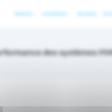
Matériel
Installation
Entretien
Entr
rformance des systèmes H