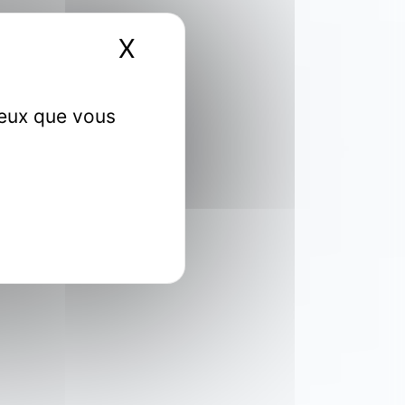
X
Masquer le bandeau 
ceux que vous