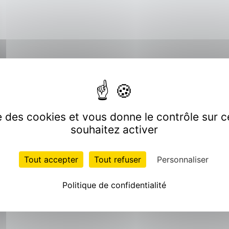
ise des cookies et vous donne le contrôle sur 
souhaitez activer
Tout accepter
Tout refuser
Personnaliser
Politique de confidentialité