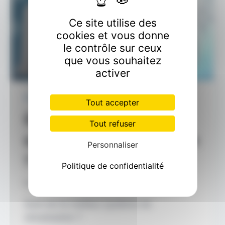
Ce site utilise des
cookies et vous donne
le contrôle sur ceux
que vous souhaitez
activer
CLIMATISATION
Tout accepter
Quel est le meilleur
Tout refuser
système de climatisation
Personnaliser
? LE GUIDE COMPLET
Politique de confidentialité
Par
GARITO Cédric
août 13, 2023
Quel est le meilleur système de
climatisation ?