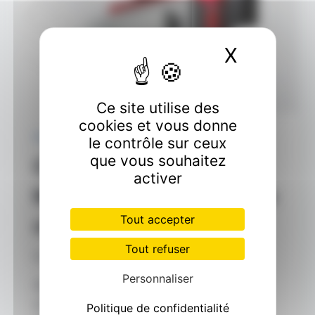
X
Masquer
Ce site utilise des
cookies et vous donne
CLIMATISATION
le contrôle sur ceux
que vous souhaitez
Climatiseur mural
activer
Mitsubishi : Découvrez le
Tout accepter
confort ULTIME
Tout refuser
Par
GARITO Cédric
août 13, 2023
Personnaliser
Alors que les journées brûlantes de l’été
s’installent, la nécessité d’une oasis de
Politique de confidentialité