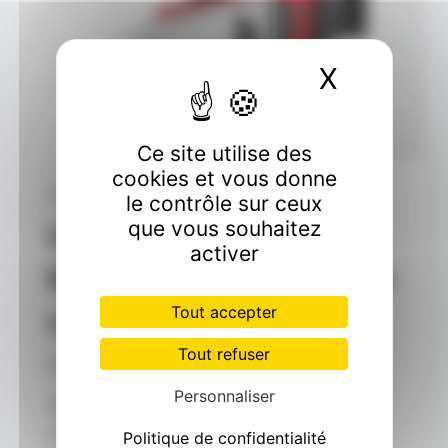
X
Masquer
Ce site utilise des
cookies et vous donne
CLIMATISATION
le contrôle sur ceux
que vous souhaitez
Climatiseur mural
activer
Mitsubishi : Découvrez le
Tout accepter
confort ULTIME
Tout refuser
Par
GARITO Cédric
août 13, 2023
Personnaliser
Alors que les journées brûlantes de l’été
s’installent, la nécessité d’une oasis de
Politique de confidentialité